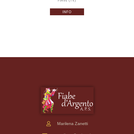
PIAVE (TV)
INFO
Marilena Zanetti