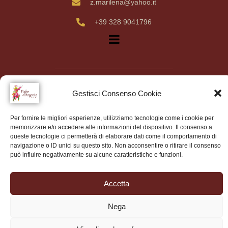
z.marilena@yahoo.it
+39 328 9041796
© 2024 Associazione teatrale “Fiabe d’Argento” – Tutti i diritti
riservati
Gestisci Consenso Cookie
Website designed by
Claudio Pisu
Edited by Sandro Vecchiato
Per fornire le migliori esperienze, utilizziamo tecnologie come i cookie per
memorizzare e/o accedere alle informazioni del dispositivo. Il consenso a
queste tecnologie ci permetterà di elaborare dati come il comportamento di
navigazione o ID unici su questo sito. Non acconsentire o ritirare il consenso
può influire negativamente su alcune caratteristiche e funzioni.
Accetta
Nega