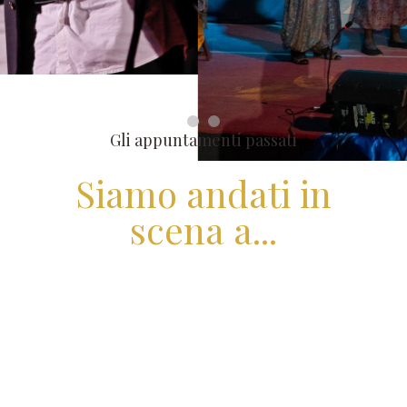
1
2
Gli appuntamenti passati
Siamo andati in
scena a...